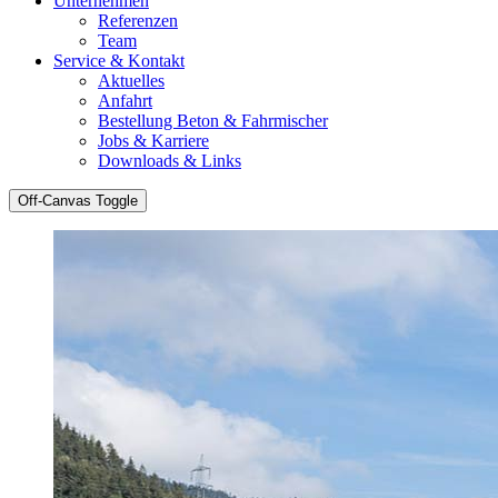
Unternehmen
Referenzen
Team
Service & Kontakt
Aktuelles
Anfahrt
Bestellung Beton & Fahrmischer
Jobs & Karriere
Downloads & Links
Off-Canvas Toggle